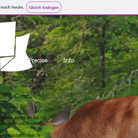
e noch heute.
Gleich loslegen
na II
Precios
Info
 salida antes de las 12.
rían ser modificados)
os para confirmar la