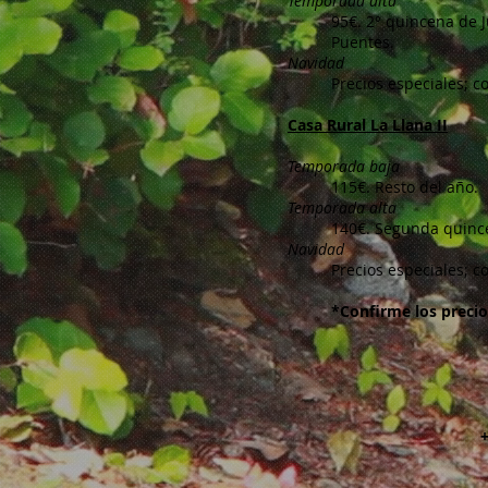
Temporada alta
95€. 2° quincena de J
Puentes.
Navidad
Precios especiales; c
Casa Rural La Llana II
Temporada baja
115€. Resto del año.
Temporada alta
140€. Segunda quince
Navidad
Precios especiales; c
*Confirme los precio