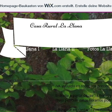
m Homepage-Baukasten von
.com
erstellt. Erstelle deine Websit
Casa Rural La Llana
Fotos La Llana I
La Llana II
Fotos La Lla
recios
IVA incluido en todos los precios.
Entrada a partir de las 18 horas y
(Bajo petición estos horarios pod
- Póngase en contacto con nosotr