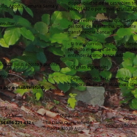
disponibilidad de la casa, bien t
ulio, Agosto, Semana Santa y
686221432 o por email
crlallan
-
Para reservar tendrá que hacer
onsultar.
del total de la estancia, mediante
transferencia bancaria.
- Si transcurridos cinco días desd
recibido el dinero de dicho adelan
entenderá como cancelada.
na de julio, agosto y puentes.
- Ofertas especiales
onsultar.
- Dependiendo del número de días
temporada, existen atractivas ofe
s por e-mail/teléfono.
Teléfono
Dirección
Email
+34 686 221 432
La Llana Ques, Infiesto
crlallana@hotm
Piloña 33539 Asturias