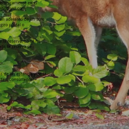
elefónicamente en el
a@hotmail.com
 un adelanto de un 30%
 giro postal o
e la reserva, no se ha
to, la reserva se
 de las estancia y de la
rtas. Consúltenos!
ail.com