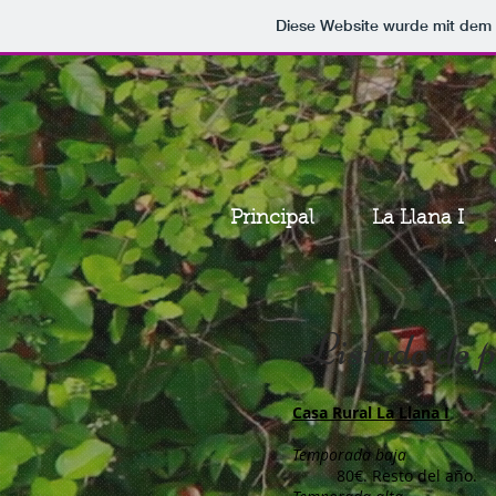
Diese Website wurde mit de
Principal
La Llana I
Listado de p
Casa Rural La Llana I
Temporada baja
80€. Resto del año.